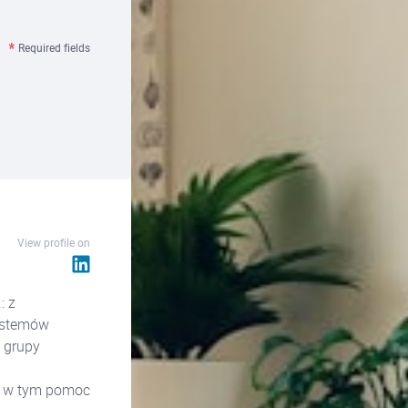
Required fields
View profile on
: z
ystemów
 grupy
e, w tym pomoc