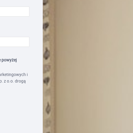
e powyżej
rketingowych i
. z o.o. drogą