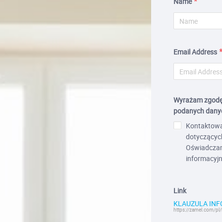
Name
Email Address
Wyrażam zgodę 
podanych danyc
Kontaktowa
dotyczących 
Oświadczam
informacyj
Link
KLAUZULA IN
https://zamel.com/pl/