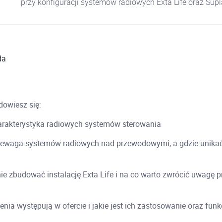
przy konfiguracji systemów radiowych Exta Life oraz Supl
da
dowiesz się:
harakterystyka radiowych systemów sterowania
rzewaga systemów radiowych nad przewodowymi, a gdzie unikać
a
ie zbudować instalację Exta Life i na co warto zwrócić uwagę p
enia występują w ofercie i jakie jest ich zastosowanie oraz fun