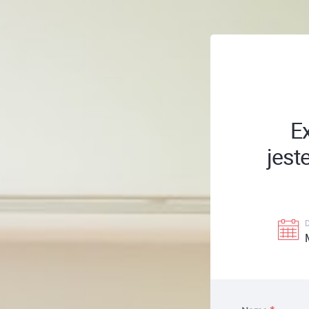
E
jest