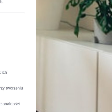
a.
 ich
rzy tworzeniu
kcjonalności