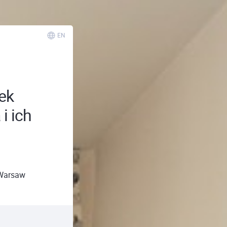
EN
ek
i ich
Warsaw