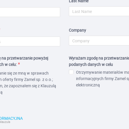
Last Name
Company
na przetwarzanie powyżej
Wyrażam zgodę na przetwarzani
h w celu:
podanych danych w celu
Otrzymywanie materiałów ma
nie się ze mną w sprawach
informacyjnych firmy Zamel sp
oferty firmy Zamel sp. z o.o.;
elektroniczną
, że zapoznałem się z Klauzulą
ną
FORMACYJNA
klauzula